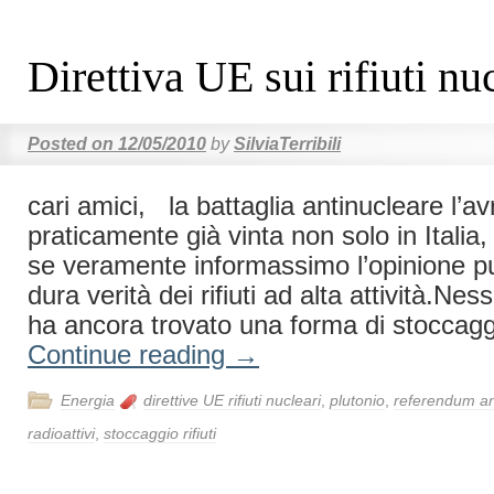
Direttiva UE sui rifiuti nu
Posted on
12/05/2010
by
SilviaTerribili
cari amici, la battaglia antinucleare l’
praticamente già vinta non solo in Itali
se veramente informassimo l’opinione pu
dura verità dei rifiuti ad alta attività.N
ha ancora trovato una forma di stoccag
Continue reading
→
Energia
direttive UE rifiuti nucleari
,
plutonio
,
referendum an
radioattivi
,
stoccaggio rifiuti