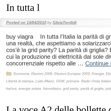
In tutta l
Posted on
14/04/2010
by
SilviaTerribili
buy viagra In tutta l’Italia la parità di gr
una realtà, che aspettiamo a solarizz
cos’è la grid parity? La parità di griglia?
cui la produzione di elettricità dal sole d
concorrenziale rispetto alle …
Continue
Economia
,
Elezioni 2008
,
Elezioni Europee 2009
,
Energia
,
Eti
Libertà di stampa
,
Lodo Alfano
,
OGM
,
primarie
,
Radio Onda Italian
kw/ora
,
energia solare
,
fotovoltaico
,
grid parity
,
parità di griglia
,
pol
La voce A2 delle bollette