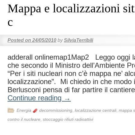
Mappa e localizzazioni sit
c
Posted on
24/05/2010
by
SilviaTerribili
adderall onlinemap1Map2 Leggo oggi l
che secondo il Ministro dell’Ambiente P
“Per i siti nucleari non c’è mappa ne’ al
localizzazione”. Mi chiedo in che modo 
Berlusconi pensa di far partire il cantie
Continue reading
→
Energia
decommissioning
,
localizzazione centrali
,
mappa si
contro il nucleare
,
stoccaggio rifiuti radioattivi