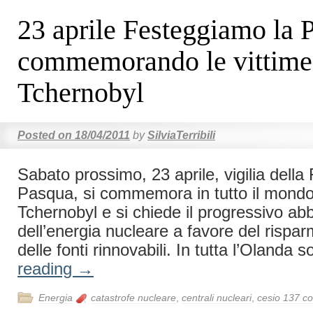
23 aprile Festeggiamo la 
commemorando le vittime
Tchernobyl
Posted on
18/04/2011
by
SilviaTerribili
Sabato prossimo, 23 aprile, vigilia della 
Pasqua, si commemora in tutto il mondo 
Tchernobyl e si chiede il progressivo a
dell’energia nucleare a favore del rispar
delle fonti rinnovabili. In tutta l’Olanda
reading
→
Energia
catastrofe nucleare
,
centrali nucleari
,
cesio 137 c