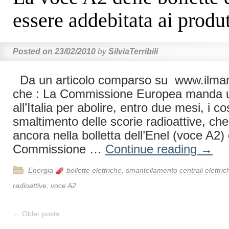
essere addebitata ai produt
Posted on
23/02/2010
by
SilviaTerribili
Da un articolo comparso su www.ilmanif
che : La Commissione Europea manda 
all’Italia per abolire, entro due mesi, i cos
smaltimento delle scorie radioattive, c
ancora nella bolletta dell’Enel (voce A2)
Commissione …
Continue reading
→
Energia
bollette elettriche
,
smantellamento centrali elettric
radioattive
,
voce A2
←
Older posts