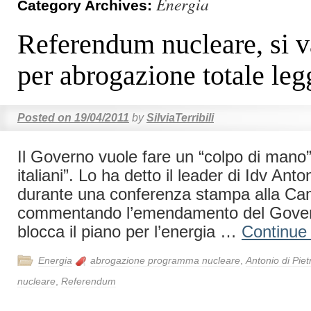
Energia
Category Archives:
Referendum nucleare, si v
per abrogazione totale leg
Posted on
19/04/2011
by
SilviaTerribili
Il Governo vuole fare un “colpo di mano” 
italiani”. Lo ha detto il leader di Idv Anto
durante una conferenza stampa alla Ca
commentando l’emendamento del Govern
blocca il piano per l’energia …
Continue
Energia
abrogazione programma nucleare
,
Antonio di Piet
nucleare
,
Referendum