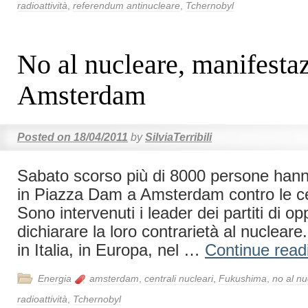
radioattività
,
referendum antinucleare
,
Tchernobyl
No al nucleare, manifesta
Amsterdam
Posted on
18/04/2011
by
SilviaTerribili
Sabato scorso più di 8000 persone han
in Piazza Dam a Amsterdam contro le cen
Sono intervenuti i leader dei partiti di o
dichiarare la loro contrarietà al nuclear
in Italia, in Europa, nel …
Continue rea
Energia
amsterdam
,
centrali nucleari
,
Fukushima
,
no al nu
radioattività
,
Tchernobyl