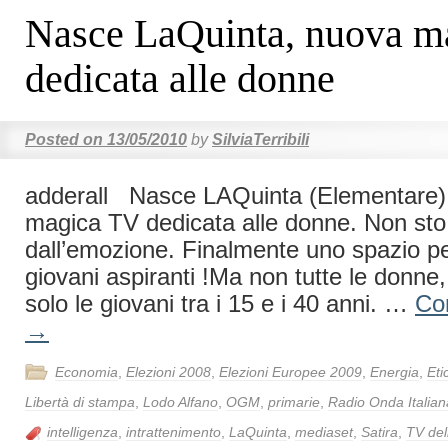
Nasce LaQuinta, nuova m
dedicata alle donne
Posted on
13/05/2010
by
SilviaTerribili
adderall Nasce LAQuinta (Elementare)
magica TV dedicata alle donne. Non sto 
dall’emozione. Finalmente uno spazio per
giovani aspiranti !Ma non tutte le donne,
solo le giovani tra i 15 e i 40 anni. …
Co
→
Economia
,
Elezioni 2008
,
Elezioni Europee 2009
,
Energia
,
Eti
Libertà di stampa
,
Lodo Alfano
,
OGM
,
primarie
,
Radio Onda Italian
intelligenza
,
intrattenimento
,
LaQuinta
,
mediaset
,
Satira
,
TV del