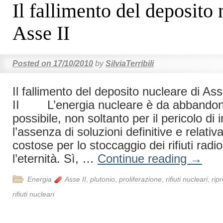
Il fallimento del deposito 
Asse II
Posted on
17/10/2010
by
SilviaTerribili
Il fallimento del deposito nucleare di As
II L’energia nucleare è da abbandon
possibile, non soltanto per il pericolo di 
l’assenza di soluzioni definitive e relat
costose per lo stoccaggio dei rifiuti radio
l’eternità. Sì, …
Continue reading
→
Energia
Asse II
,
plutonio
,
proliferazione
,
rifiuti nucleari
,
rip
rifiuti nucleari