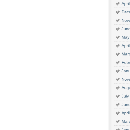
Apri
Dec
Nov
Jun
May
Apri
Mar
Febr
Janu
Nov
Aug
July
Jun
Apri
Mar
Janu