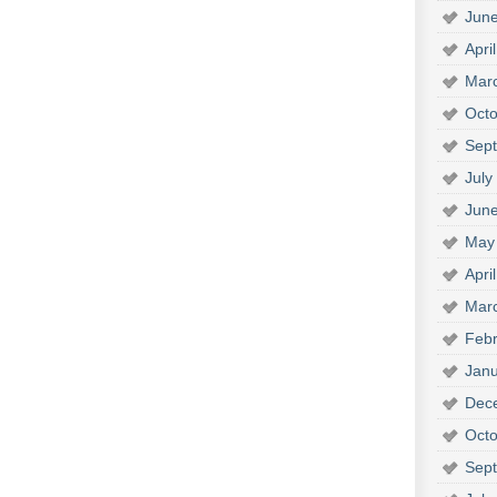
Jun
Apri
Mar
Octo
Sep
July
Jun
May
Apri
Mar
Febr
Janu
Dec
Octo
Sep