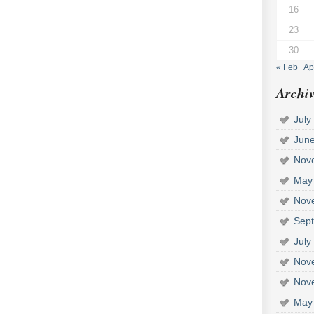
16
23
30
« Feb
Ap
Archiv
July
Jun
Nov
May
Nov
Sep
July
Nov
Nov
May