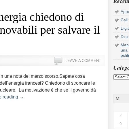
Recent
Appe
energia chiedono di
Call
nnovabili per salvare il
Digi
Disi
Mani
una 
poli
LEAVE A COMMENT
Catego
in una nota del marzo scorso.Sapete cosa
 dell’energia francesi? Chiedono di stroncare le
l nucleare. La motivazione è che se il governo dà
e reading
→
M
2
9