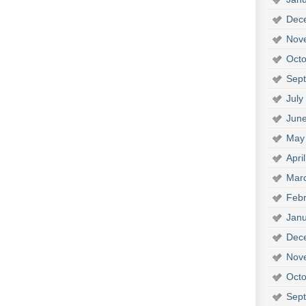
Dec
Nov
Octo
Sep
July
Jun
May
Apri
Mar
Febr
Janu
Dec
Nov
Octo
Sep