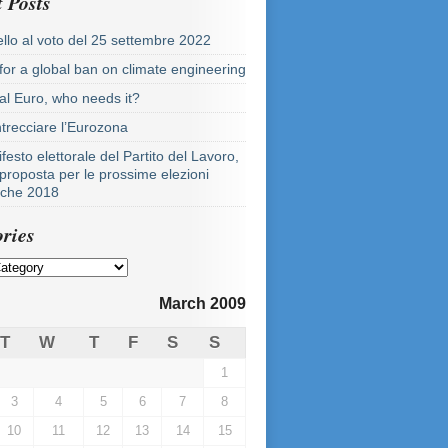
 Posts
llo al voto del 25 settembre 2022
 for a global ban on climate engineering
tal Euro, who needs it?
ntrecciare l’Eurozona
festo elettorale del Partito del Lavoro,
proposta per le prossime elezioni
tiche 2018
ries
March 2009
T
W
T
F
S
S
1
3
4
5
6
7
8
10
11
12
13
14
15