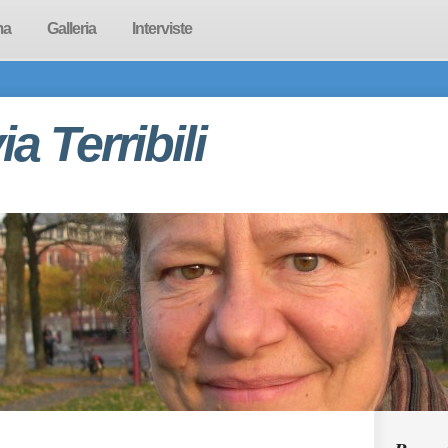
ma
Galleria
Interviste
via Terribili