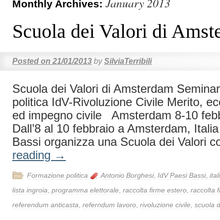
January 2013
Monthly Archives:
Scuola dei Valori di Ams
Posted on
21/01/2013
by
SilviaTerribili
Scuola dei Valori di Amsterdam Seminar
politica IdV-Rivoluzione Civile Merito, ec
ed impegno civile Amsterdam 8-10 fe
Dall’8 al 10 febbraio a Amsterdam, Italia
Bassi organizza una Scuola dei Valori 
reading
→
Formazione politica
Antonio Borghesi
,
IdV Paesi Bassi
,
ita
lista ingroia
,
programma elettorale
,
raccolta firme estero
,
raccolta 
referendum anticasta
,
referndum lavoro
,
rivoluzione civile
,
scuola d