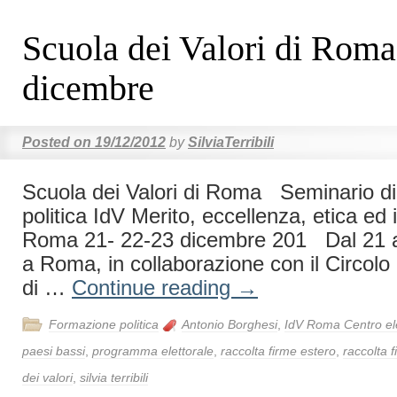
Scuola dei Valori di Rom
dicembre
Posted on
19/12/2012
by
SilviaTerribili
Scuola dei Valori di Roma Seminario d
politica IdV Merito, eccellenza, etica e
Roma 21- 22-23 dicembre 201 Dal 21 a
a Roma, in collaborazione con il Circolo I
di …
Continue reading
→
Formazione politica
Antonio Borghesi
,
IdV Roma Centro el
paesi bassi
,
programma elettorale
,
raccolta firme estero
,
raccolta 
dei valori
,
silvia terribili