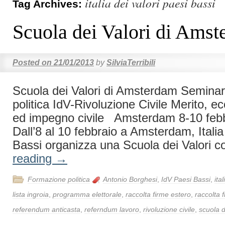
italia dei valori paesi bassi
Tag Archives:
Scuola dei Valori di Ams
Posted on
21/01/2013
by
SilviaTerribili
Scuola dei Valori di Amsterdam Seminar
politica IdV-Rivoluzione Civile Merito, ec
ed impegno civile Amsterdam 8-10 fe
Dall’8 al 10 febbraio a Amsterdam, Italia
Bassi organizza una Scuola dei Valori 
reading
→
Formazione politica
Antonio Borghesi
,
IdV Paesi Bassi
,
ita
lista ingroia
,
programma elettorale
,
raccolta firme estero
,
raccolta 
referendum anticasta
,
referndum lavoro
,
rivoluzione civile
,
scuola d