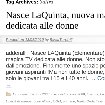
Satira
Tag Archives:
Nasce LaQuinta, nuova m
dedicata alle donne
Posted on
13/05/2010
by
SilviaTerribili
adderall Nasce LAQuinta (Elementare)
magica TV dedicata alle donne. Non sto 
dall’emozione. Finalmente uno spazio per
giovani aspiranti !Ma non tutte le donne,
solo le giovani tra i 15 e i 40 anni. …
Co
→
Economia
,
Elezioni 2008
,
Elezioni Europee 2009
,
Energia
,
Eti
Libertà di stampa
,
Lodo Alfano
,
OGM
,
primarie
,
Radio Onda Italian