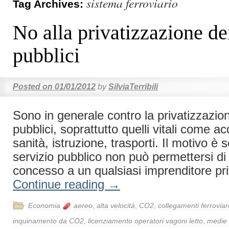
sistema ferroviario
Tag Archives:
No alla privatizzazione dei
pubblici
Posted on
01/01/2012
by
SilviaTerribili
Sono in generale contro la privatizzazion
pubblici, soprattutto quelli vitali come a
sanità, istruzione, trasporti. Il motivo è 
servizio pubblico non può permettersi di 
concesso a un qualsiasi imprenditore pr
Continue reading
→
Economia
aereo
,
alta velocità
,
CO2
,
collegamenti ferroviar
inquinamento da CO2
,
licenziamento operatori vagoni letto
,
medie 