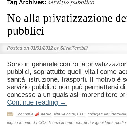
servizio pubblico
Tag Archives:
No alla privatizzazione dei
pubblici
Posted on
01/01/2012
by
SilviaTerribili
Sono in generale contro la privatizzazion
pubblici, soprattutto quelli vitali come a
sanità, istruzione, trasporti. Il motivo è 
servizio pubblico non può permettersi di 
concesso a un qualsiasi imprenditore pr
Continue reading
→
Economia
aereo
,
alta velocità
,
CO2
,
collegamenti ferroviar
inquinamento da CO2
,
licenziamento operatori vagoni letto
,
medie 