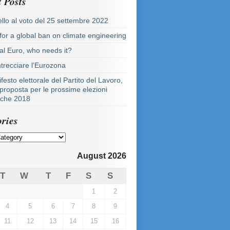
 Posts
llo al voto del 25 settembre 2022
 for a global ban on climate engineering
tal Euro, who needs it?
ntrecciare l’Eurozona
festo elettorale del Partito del Lavoro,
proposta per le prossime elezioni
tiche 2018
ries
August 2026
T
W
T
F
S
S
1
2
4
5
6
7
8
9
11
12
13
14
15
16