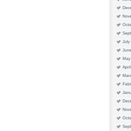
Dec
Nov
Octo
Sep
July
Jun
May
Apri
Mar
Febr
Janu
Dec
Nov
Octo
Sep