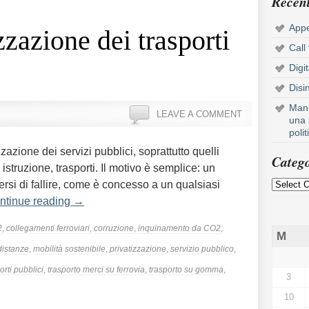
Recent
Appe
zzazione dei trasporti
Call
Digi
Disi
Mani
LEAVE A COMMENT
una 
poli
zazione dei servizi pubblici, soprattutto quelli
Catego
istruzione, trasporti. Il motivo è semplice: un
rsi di fallire, come è concesso a un qualsiasi
ntinue reading
→
2
,
collegamenti ferroviari
,
corruzione
,
inquinamento da CO2
,
M
distanze
,
mobilità sostenibile
,
privatizzazione
,
servizio pubblico
,
orti pubblici
,
trasporto merci su ferrovia
,
trasporto su gomma
,
3
10