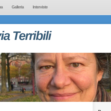
ma
Galleria
Interviste
via Terribili