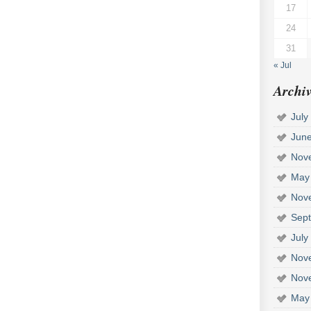
17
24
31
« Jul
Archiv
July
Jun
Nov
May
Nov
Sep
July
Nov
Nov
May