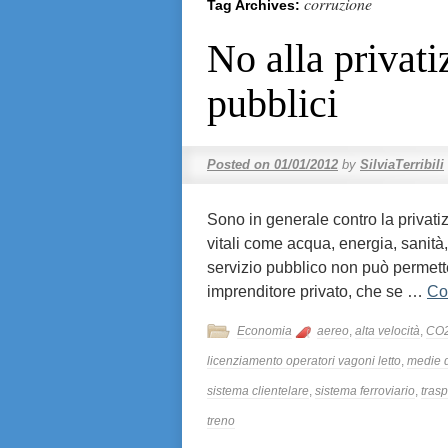
corruzione
Tag Archives:
No alla privati
pubblici
Posted on
01/01/2012
by
SilviaTerribili
Sono in generale contro la privatiz
vitali come acqua, energia, sanità, 
servizio pubblico non può permette
imprenditore privato, che se …
Co
Economia
aereo
,
alta velocità
,
CO
licenziamento operatori vagoni letto
,
medie 
sistema clientelare
,
sistema ferroviario
,
trasp
treno