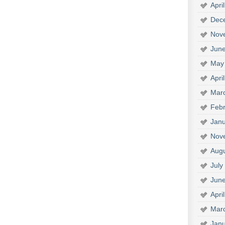
Apri
Dec
Nov
Jun
May
Apri
Mar
Febr
Janu
Nov
Aug
July
Jun
Apri
Mar
Janu