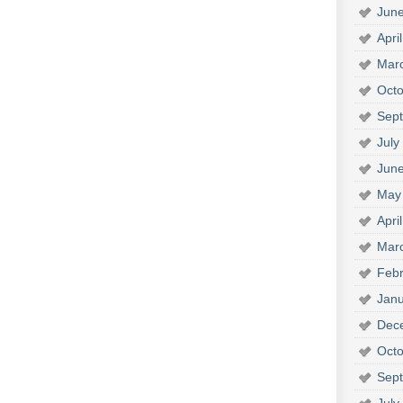
Jun
Apri
Mar
Octo
Sep
July
Jun
May
Apri
Mar
Febr
Janu
Dec
Octo
Sep