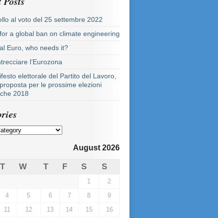
 Posts
llo al voto del 25 settembre 2022
 for a global ban on climate engineering
tal Euro, who needs it?
ntrecciare l’Eurozona
festo elettorale del Partito del Lavoro,
proposta per le prossime elezioni
tiche 2018
ries
August 2026
T
W
T
F
S
S
1
2
4
5
6
7
8
9
11
12
13
14
15
16