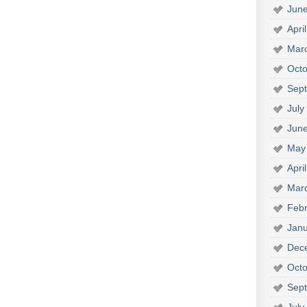
Jun
Apri
Mar
Octo
Sep
July
Jun
May
Apri
Mar
Febr
Janu
Dec
Octo
Sep