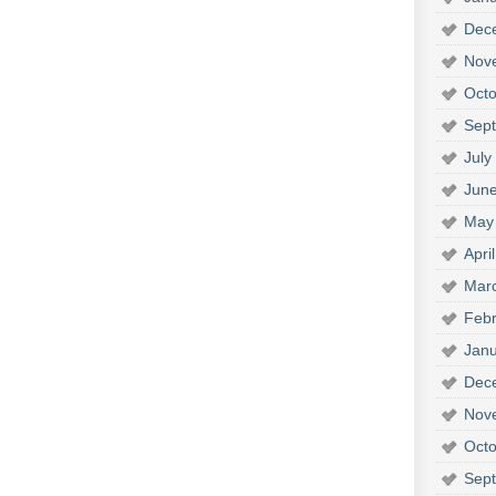
Dec
Nov
Octo
Sep
July
Jun
May
Apri
Mar
Febr
Janu
Dec
Nov
Octo
Sep