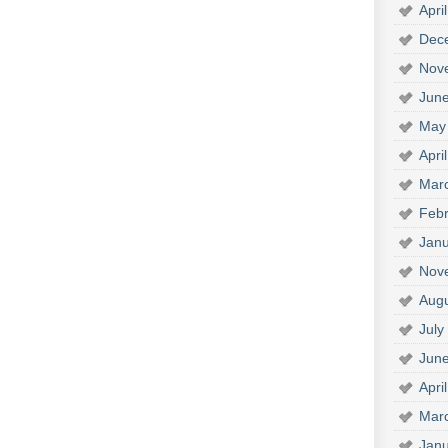
Apri
Dec
Nov
Jun
May
Apri
Mar
Febr
Janu
Nov
Aug
July
Jun
Apri
Mar
Janu