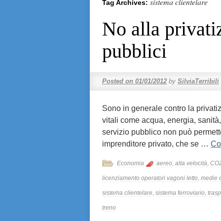
sistema clientelare
Tag Archives:
No alla privati
pubblici
Posted on
01/01/2012
by
SilviaTerribili
Sono in generale contro la privatiz
vitali come acqua, energia, sanità, 
servizio pubblico non può permette
imprenditore privato, che se …
Co
Economia
aereo
,
alta velocità
,
CO
licenziamento operatori vagoni letto
,
medie 
sistema clientelare
,
sistema ferroviario
,
trasp
treno