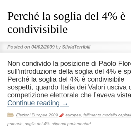
Perché la soglia del 4% è
condivisibile
Posted on
04/02/2009
by
SilviaTerribili
Non condivido la posizione di Paolo Flo
sull’introduzione della soglia del 4% e 
Perché la soglia del 4% è condivisibile
sospetti, quando Italia dei Valori usciva
competizione elettorale che l’aveva vist
Continue reading
→
Elezioni Europee 2009
europee
,
fallimento modello capital
primarie
,
soglia del 4%
,
stipendi parlamentari