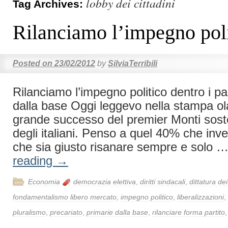
lobby dei cittadini
Tag Archives:
Rilanciamo l’impegno pol
Posted on
23/02/2012
by
SilviaTerribili
Rilanciamo l’impegno politico dentro i par
dalla base Oggi leggevo nella stampa o
grande successo del premier Monti sos
degli italiani. Penso a quel 40% che inv
che sia giusto risanare sempre e solo 
reading
→
Economia
democrazia elettiva
,
diritti sindacali
,
dittatura dei
fondamentalismo libero mercato
,
impegno politico
,
liberalizzazioni
,
pluralismo
,
precariato
,
primarie dalla base
,
rilanciare forma partito