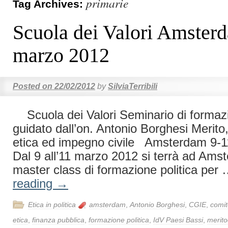
primarie
Tag Archives:
Scuola dei Valori Amster
marzo 2012
Posted on
22/02/2012
by
SilviaTerribili
Scuola dei Valori Seminario di formazi
guidato dall’on. Antonio Borghesi Merito
etica ed impegno civile Amsterdam 9-
Dal 9 all’11 marzo 2012 si terrà ad Am
master class di formazione politica per
reading
→
Etica in politica
amsterdam
,
Antonio Borghesi
,
CGIE
,
comit
etica
,
finanza pubblica
,
formazione politica
,
IdV Paesi Bassi
,
merito