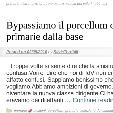
primarie
,
ristrutturazione rete estero
,
scuola dei valori
,
tobin tax
Bypassiamo il porcellum 
primarie dalla base
Posted on
02/09/2010
by
SilviaTerribili
Troppe volte si sente dire che la sinistr
confusa.Vorrei dire che noi di IdV non c
affatto confusi. Sappiamo benissimo ch
vogliamo.Abbiamo ambizioni di governo
diventare la nuova classe dirigente.Ci h
eravamo dei dilettanti …
Continue read
primarie
elezioni
,
porcellum
,
primarie
,
selezione dei candid