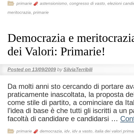
primarie
astensionismo
,
congresso di vasto
,
elezioni cand
meritocrazia
,
primarie
Democrazia e meritocrazia 
dei Valori: Primarie!
Posted on
13/09/2009
by
SilviaTerribili
Da molti anni sto cercando di portare av
praticamente inascoltata, la proposta del
come stile di partito, a cominciare da Ital
l’idea di base è che tutti gli iscritti a un 
facoltà di candidare e candidarsi …
Con
primarie
democrazia
,
idv
,
idv a vasto
,
italia dei valori prima