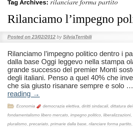
rilanciare forma partito
Tag Archives:
Rilanciamo l’impegno pol
Posted on
23/02/2012
by
SilviaTerribili
Rilanciamo l’impegno politico dentro i par
dalla base Oggi leggevo nella stampa o
grande successo del premier Monti sos
degli italiani. Penso a quel 40% che inv
che sia giusto risanare sempre e solo 
reading
→
Economia
democrazia elettiva
,
diritti sindacali
,
dittatura dei
fondamentalismo libero mercato
,
impegno politico
,
liberalizzazioni
,
pluralismo
,
precariato
,
primarie dalla base
,
rilanciare forma partito