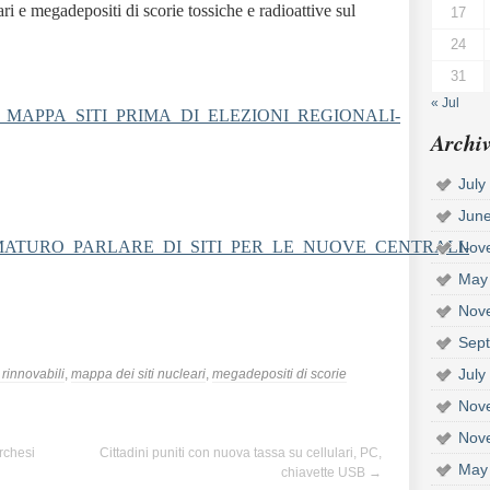
ri e megadepositi di scorie tossiche e radioattive sul
17
24
31
« Jul
APPA_SITI_PRIMA_DI_ELEZIONI_REGIONALI-
Archiv
July
Jun
TURO_PARLARE_DI_SITI_PER_LE_NUOVE_CENTRALI-
Nov
May
Nov
Sep
July
rinnovabili
,
mappa dei siti nucleari
,
megadepositi di scorie
Nov
Nov
rchesi
Cittadini puniti con nuova tassa su cellulari, PC,
May
chiavette USB
→