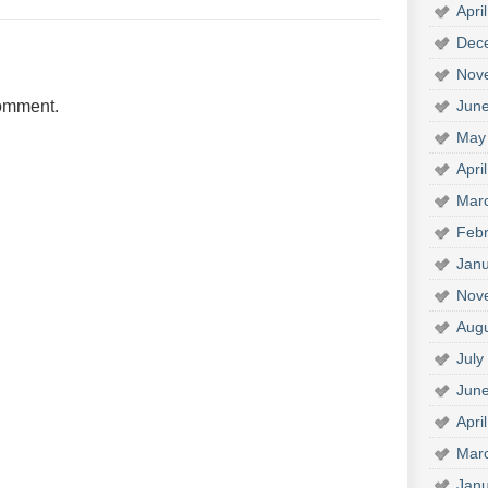
Apri
Dec
Nov
comment.
Jun
May
Apri
Mar
Febr
Janu
Nov
Aug
July
Jun
Apri
Mar
Janu