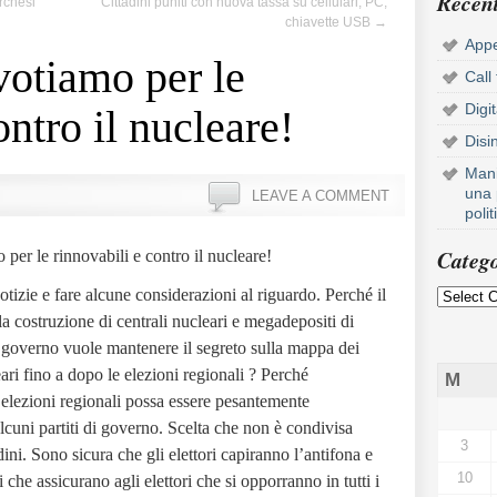
Recent
rchesi
Cittadini puniti con nuova tassa su cellulari, PC,
chiavette USB
→
Appe
votiamo per le
Call
Digi
ontro il nucleare!
Disi
Mani
una 
LEAVE A COMMENT
poli
Catego
 per le rinnovabili e contro il nucleare!
otizie e fare alcune considerazioni al riguardo.
Perché il
la costruzione di centrali nucleari e megadepositi di
 governo vuole mantenere il segreto sulla mappa dei
ari fino a dopo le elezioni regionali ?
Perché
M
 elezioni regionali possa essere pesantemente
alcuni partiti di governo. Scelta che non è condivisa
3
ini.
Sono sicura che gli elettori capiranno l’antifona e
10
i che assicurano agli elettori che si opporranno in tutti i