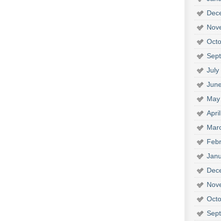
Dec
Nov
Octo
Sep
July
Jun
May
Apri
Mar
Febr
Janu
Dec
Nov
Octo
Sep