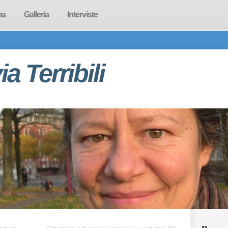
ma
Galleria
Interviste
via Terribili