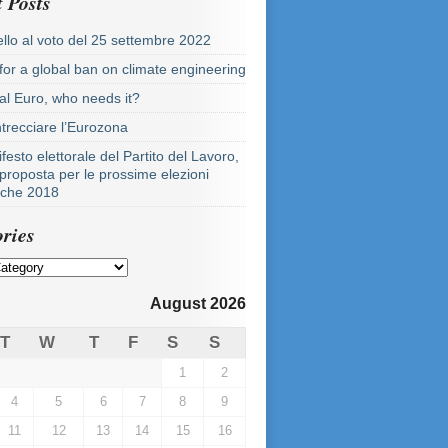
 Posts
llo al voto del 25 settembre 2022
 for a global ban on climate engineering
tal Euro, who needs it?
ntrecciare l’Eurozona
festo elettorale del Partito del Lavoro,
proposta per le prossime elezioni
tiche 2018
ries
August 2026
T
W
T
F
S
S
1
2
4
5
6
7
8
9
11
12
13
14
15
16