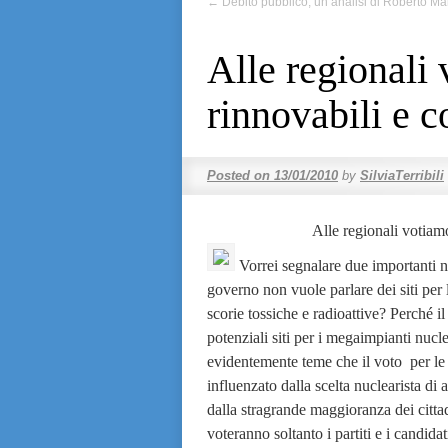
←
Debito pubblico, un’analisi di Roberto Ma
Alle regionali 
rinnovabili e c
Posted on
13/01/2010
by
SilviaTerribili
Alle regionali votiamo
Vorrei segnalare due importanti n
governo non vuole parlare dei siti per 
scorie tossiche e radioattive?
Perché il
potenziali siti per i megaimpianti nucle
evidentemente teme che il voto
per le
influenzato dalla scelta nuclearista di 
dalla stragrande maggioranza dei cittad
voteranno soltanto i partiti e i candidat