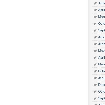
Jun
Apri
Mar
Octo
Sep
July
Jun
May
Apri
Mar
Febr
Janu
Dec
Octo
Sep