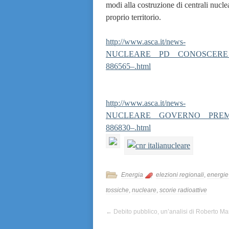
modi alla costruzione di centrali nuclea
proprio territorio.
http://www.asca.it/news-
NUCLEARE__PD__CONOSCERE_M
886565–.html
http://www.asca.it/news-
NUCLEARE__GOVERNO__PREMA
886830–.html
Energia
elezioni regionali
,
energie 
tossiche
,
nucleare
,
scorie radioattive
←
Debito pubblico, un’analisi di Roberto Ma