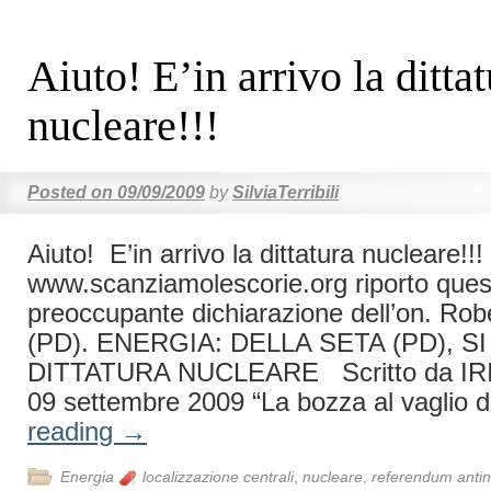
Aiuto! E’in arrivo la ditta
nucleare!!!
Posted on
09/09/2009
by
SilviaTerribili
Aiuto! E’in arrivo la dittatura nucleare!!
www.scanziamolescorie.org riporto ques
preoccupante dichiarazione dell’on. Rob
(PD). ENERGIA: DELLA SETA (PD), S
DITTATURA NUCLEARE Scritto da IR
09 settembre 2009 “La bozza al vaglio 
reading
→
Energia
localizzazione centrali
,
nucleare
,
referendum antin