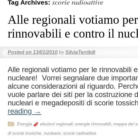
scorie radioattive
Tag Archives:
Alle regionali votiamo per
rinnovabili e contro il nuc
Posted on
13/01/2010
by
SilviaTerribili
Alle regionali votiamo per le rinnovabili e
nucleare! Vorrei segnalare due important
alcune considerazioni al riguardo. Perch
vuole parlare dei siti per la costruzione d
nucleari e megadepositi di scorie tossi
reading
→
Energia
elezioni regionali
,
energie rinnovabili
,
mappa dei si
di scorie tossiche
,
nucleare
,
scorie radioattive