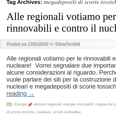
megadepositi di scorie tossic
Tag Archives:
Alle regionali votiamo per
rinnovabili e contro il nuc
Posted on
13/01/2010
by
SilviaTerribili
Alle regionali votiamo per le rinnovabili e
nucleare! Vorrei segnalare due important
alcune considerazioni al riguardo. Perch
vuole parlare dei siti per la costruzione d
nucleari e megadepositi di scorie tossi
reading
→
Energia
elezioni regionali
,
energie rinnovabili
,
mappa dei si
di scorie tossiche
,
nucleare
,
scorie radioattive