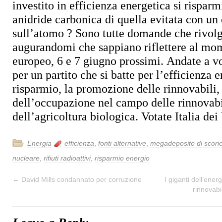
investito in efficienza energetica si risparm
anidride carbonica di quella evitata con un 
sull’atomo ?
Sono tutte domande che rivolgo
augurandomi che sappiano riflettere al mo
europeo, 6 e 7 giugno prossimi.
Andate a v
per un partito che si batte per l’efficienza e
risparmio, la promozione delle rinnovabili, 
dell’occupazione nel campo delle rinnovabi
dell’agricoltura biologica.
Votate Italia dei 
Energia
efficienza
,
fonti alternative
,
megadeposito di scorie
nucleare
,
rifiuti radioattivi
,
risparmio energio
←
David Mills condannato per corruzione
I giganti dell’ener
rinnovabi