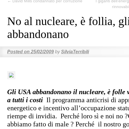
←
David Mills condannato per corruzione
I giganti dell’ener
rinnovabi
No al nucleare, è follia, g
abbandonano
Posted on
25/02/2009
by
SilviaTerribili
Gli USA abbandonano il nucleare, è folle v
a tutti i costi
Il programma anticrisi di ap
energetico e incentivo all’occupazione stat
riempe di invidia.
Perché loro sì e noi no ?
abbiamo fatto di male ?
Perché
il nostro g