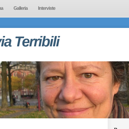
ma
Galleria
Interviste
via Terribili