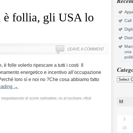
Recent
Appe
 è follia, gli USA lo
Call
Digi
Disi
Mani
LEAVE A COMMENT
una 
poli
folle volerlo ripescare a tutti i costi Il
Catego
onamento energetico e incentivo all’occupazione
 Perché loro sì e noi no ?Che cosa abbiamo fatto
eading
→
,
megadeposito di scorie radioattive
,
no al nucleare
,
rifiuti
M
3
10