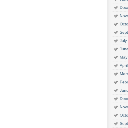
Dec
Nov
Octo
Sep
July
Jun
May
Apri
Mar
Febr
Janu
Dec
Nov
Octo
Sep