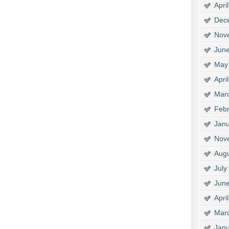
Apri
Dec
Nov
Jun
May
Apri
Mar
Febr
Janu
Nov
Aug
July
Jun
Apri
Mar
Janu