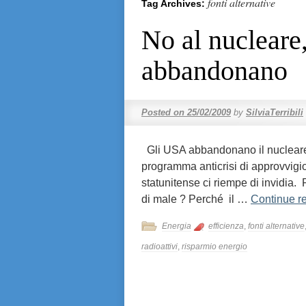
fonti alternative
Tag Archives:
No al nucleare,
abbandonano
Posted on
25/02/2009
by
SilviaTerribili
Gli USA abbandonano il nucleare, è 
programma anticrisi di approvvigi
statunitense ci riempe di invidia.
di male ? Perché il …
Continue r
Energia
efficienza
,
fonti alternative
radioattivi
,
risparmio energio