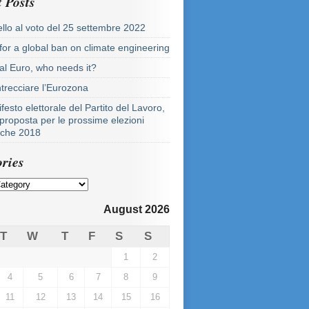
 Posts
llo al voto del 25 settembre 2022
 for a global ban on climate engineering
tal Euro, who needs it?
ntrecciare l’Eurozona
festo elettorale del Partito del Lavoro,
proposta per le prossime elezioni
tiche 2018
ries
August 2026
T
W
T
F
S
S
1
2
4
5
6
7
8
9
11
12
13
14
15
16