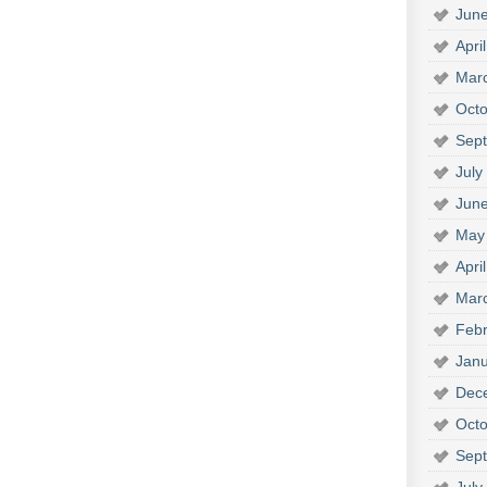
Jun
Apri
Mar
Octo
Sep
July
Jun
May
Apri
Mar
Febr
Janu
Dec
Octo
Sep