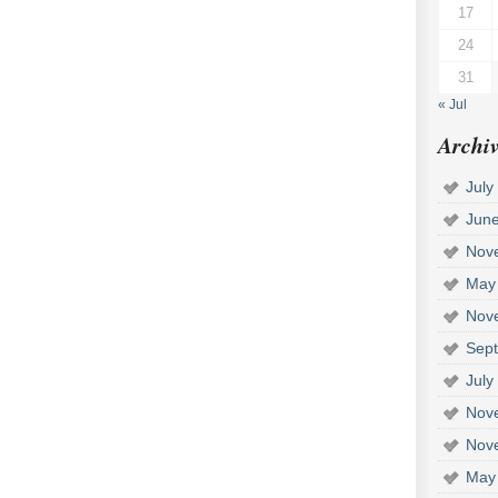
17
24
31
« Jul
Archiv
July
Jun
Nov
May
Nov
Sep
July
Nov
Nov
May