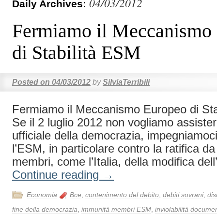
04/03/2012
Daily Archives:
Fermiamo il Meccanismo
di Stabilità ESM
Posted on
04/03/2012
by
SilviaTerribili
Fermiamo il Meccanismo Europeo di St
Se il 2 luglio 2012 non vogliamo assistere
ufficiale della democrazia, impegniamoci
l’ESM, in particolare contro la ratifica da
membri, come l’Italia, della modifica dell
Continue reading
→
Economia
Bce
,
contenimento del debito
,
debiti sovrani
,
dis
fine della democrazia
,
immunità membri ESM
,
inviolabilità docum