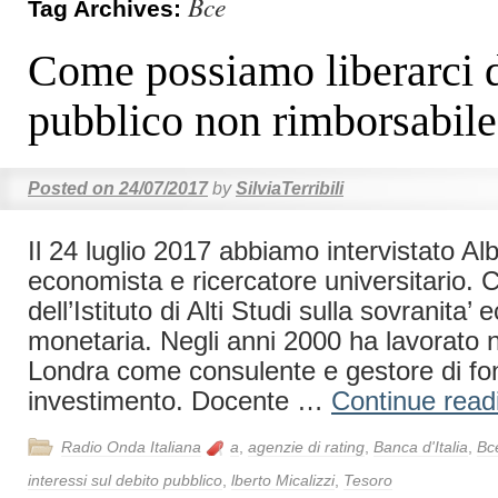
Bce
Tag Archives:
Come possiamo liberarci d
pubblico non rimborsabil
Posted on
24/07/2017
by
SilviaTerribili
Il 24 luglio 2017 abbiamo intervistato Alb
economista e ricercatore universitario. 
dell’Istituto di Alti Studi sulla sovranita
monetaria. Negli anni 2000 ha lavorato ne
Londra come consulente e gestore di fon
investimento. Docente …
Continue rea
Radio Onda Italiana
a
,
agenzie di rating
,
Banca d'Italia
,
Bc
interessi sul debito pubblico
,
lberto Micalizzi
,
Tesoro