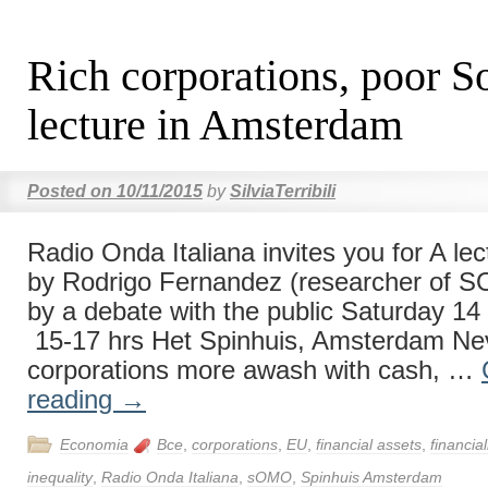
Rich corporations, poor So
lecture in Amsterdam
Posted on
10/11/2015
by
SilviaTerribili
Radio Onda Italiana invites you for A lec
by Rodrigo Fernandez (researcher of 
by a debate with the public Saturday 1
15-17 hrs Het Spinhuis, Amsterdam Ne
corporations more awash with cash, …
reading
→
Economia
Bce
,
corporations
,
EU
,
financial assets
,
financial
inequality
,
Radio Onda Italiana
,
sOMO
,
Spinhuis Amsterdam