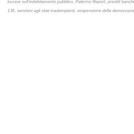
lucrare sull’indebitamento pubblico
,
Palermo Report
,
prestiti banc
136
,
sanzioni agli stati inadempienti
,
sospensione della democrazi