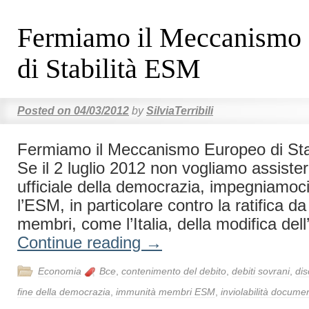
Fermiamo il Meccanismo
di Stabilità ESM
Posted on
04/03/2012
by
SilviaTerribili
Fermiamo il Meccanismo Europeo di St
Se il 2 luglio 2012 non vogliamo assistere
ufficiale della democrazia, impegniamoci
l’ESM, in particolare contro la ratifica da
membri, come l’Italia, della modifica dell
Continue reading
→
Economia
Bce
,
contenimento del debito
,
debiti sovrani
,
dis
fine della democrazia
,
immunità membri ESM
,
inviolabilità docum