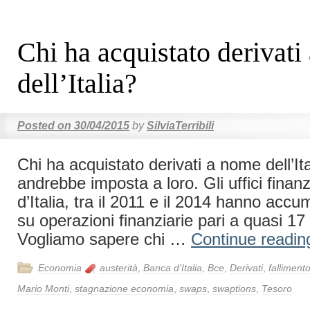
Chi ha acquistato derivat
dell’Italia?
Posted on
30/04/2015
by
SilviaTerribili
Chi ha acquistato derivati a nome dell’Ita
andrebbe imposta a loro. Gli uffici finan
d’Italia, tra il 2011 e il 2014 hanno accu
su operazioni finanziarie pari a quasi 17 
Vogliamo sapere chi …
Continue readi
Economia
austerità
,
Banca d'Italia
,
Bce
,
Derivati
,
falliment
Mario Monti
,
stagnazione economia
,
swaps
,
swaptions
,
Tesoro