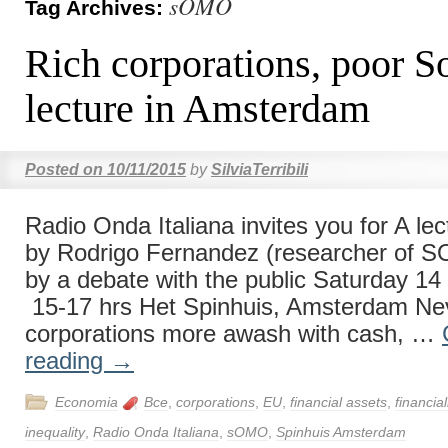
sOMO
Tag Archives:
Rich corporations, poor So
lecture in Amsterdam
Posted on
10/11/2015
by
SilviaTerribili
Radio Onda Italiana invites you for A lec
by Rodrigo Fernandez (researcher of 
by a debate with the public Saturday 1
15-17 hrs Het Spinhuis, Amsterdam Ne
corporations more awash with cash, …
reading
→
Economia
Bce
,
corporations
,
EU
,
financial assets
,
financial
inequality
,
Radio Onda Italiana
,
sOMO
,
Spinhuis Amsterdam