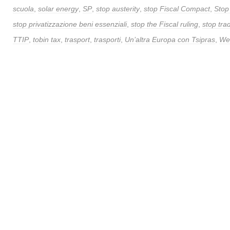
scuola
,
solar energy
,
SP
,
stop austerity
,
stop Fiscal Compact
,
Stop 
stop privatizzazione beni essenziali
,
stop the Fiscal ruling
,
stop tra
TTIP
,
tobin tax
,
trasport
,
trasporti
,
Un’altra Europa con Tsipras
,
Web