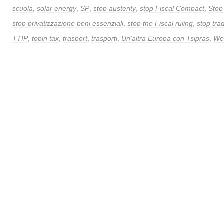
scuola
,
solar energy
,
SP
,
stop austerity
,
stop Fiscal Compact
,
Stop 
stop privatizzazione beni essenziali
,
stop the Fiscal ruling
,
stop tra
TTIP
,
tobin tax
,
trasport
,
trasporti
,
Un’altra Europa con Tsipras
,
Web