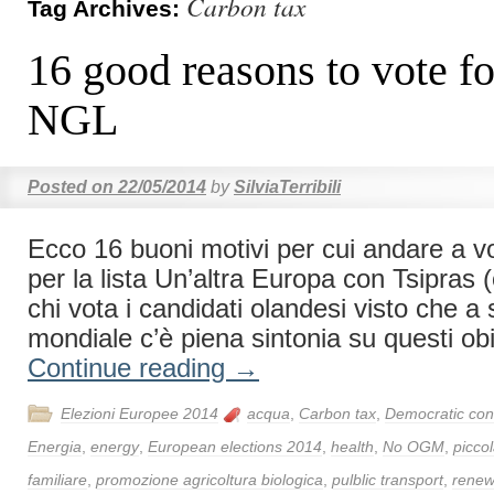
Carbon tax
Tag Archives:
16 good reasons to vote 
NGL
Posted on
22/05/2014
by
SilviaTerribili
Ecco 16 buoni motivi per cui andare a v
per la lista Un’altra Europa con Tsipras 
chi vota i candidati olandesi visto che a s
mondiale c’è piena sintonia su questi obie
Continue reading
→
Elezioni Europee 2014
acqua
,
Carbon tax
,
Democratic con
Energia
,
energy
,
European elections 2014
,
health
,
No OGM
,
picco
familiare
,
promozione agricoltura biologica
,
pulblic transport
,
renew