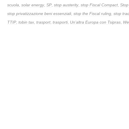
scuola
,
solar energy
,
SP
,
stop austerity
,
stop Fiscal Compact
,
Stop 
stop privatizzazione beni essenziali
,
stop the Fiscal ruling
,
stop tra
TTIP
,
tobin tax
,
trasport
,
trasporti
,
Un’altra Europa con Tsipras
,
Web