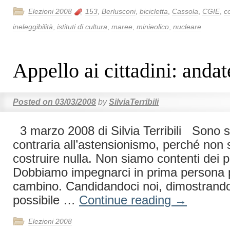
Elezioni 2008
153
,
Berlusconi
,
bicicletta
,
Cassola
,
CGIE
,
c
ineleggibilità
,
istituti di cultura
,
maree
,
minieolico
,
nucleare
Appello ai cittadini: andat
Posted on
03/03/2008
by
SilviaTerribili
3 marzo 2008 di Silvia Terribili Sono 
contraria all’astensionismo, perché non 
costruire nulla. Non siamo contenti dei pol
Dobbiamo impegnarci in prima persona 
cambino. Candidandoci noi, dimostrand
possibile …
Continue reading
→
Elezioni 2008