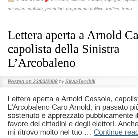
dei valori
,
mobilità
,
pendolari
,
programma politico
,
traffico
,
treno
Lettera aperta a Arnold Ca
capolista della Sinistra
L’Arcobaleno
Posted on
23/03/2008
by
SilviaTerribili
Lettera aperta a Arnold Cassola, capolist
L’Arcobaleno Caro Arnold, in passato più
sostenuto e apprezzato pubblicamente i
favore dei cittadini e degli elettori. Anch
mi ritrovo molto nel tuo …
Continue rea