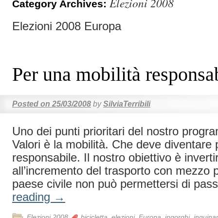
Elezioni 2008
Category Archives:
Elezioni 2008 Europa
Per una mobilità responsa
Posted on
25/03/2008
by
SilviaTerribili
Uno dei punti prioritari del nostro progra
Valori è la mobilità. Che deve diventare 
responsabile. Il nostro obiettivo è invert
all’incremento del trasporto con mezzo p
paese civile non può permettersi di pa
reading
→
Elezioni 2008
bicicletta
,
elezioni
,
Europa
,
ingorghi
,
inquina