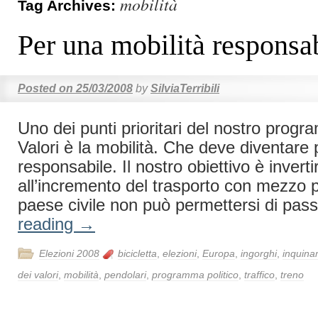
mobilità
Tag Archives:
Per una mobilità responsa
Posted on
25/03/2008
by
SilviaTerribili
Uno dei punti prioritari del nostro progra
Valori è la mobilità. Che deve diventare 
responsabile. Il nostro obiettivo è invert
all’incremento del trasporto con mezzo p
paese civile non può permettersi di pa
reading
→
Elezioni 2008
bicicletta
,
elezioni
,
Europa
,
ingorghi
,
inquina
dei valori
,
mobilità
,
pendolari
,
programma politico
,
traffico
,
treno