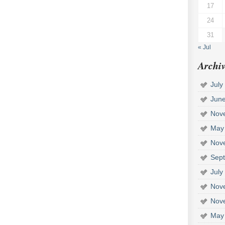
17
24
31
« Jul
Archiv
July
Jun
Nov
May
Nov
Sep
July
Nov
Nov
May