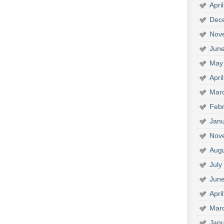
Apri
Dec
Nov
Jun
May
Apri
Mar
Febr
Janu
Nov
Aug
July
Jun
Apri
Mar
Janu