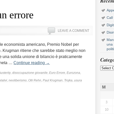
Recent
Appe
un errore
Call
Digi
LEAVE A COMMENT
Disi
Mani
e economista americano, Premio Nobel per
una 
poli
re. Krugman ritiene che sarebbe stato meglio non
e una solida unione di bilancio è praticamente
Catego
moneta …
Continue reading
→
Austerity
,
disoccupazione giovanile
,
Euro Errore
,
Eurozona
,
lativi
,
neoliberismo
,
Olli Rehn
,
Paul Krugman
,
Trojka
,
usura
M
3
10