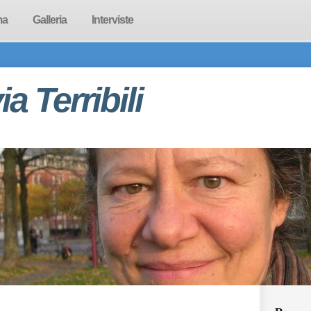
ma
Galleria
Interviste
via Terribili