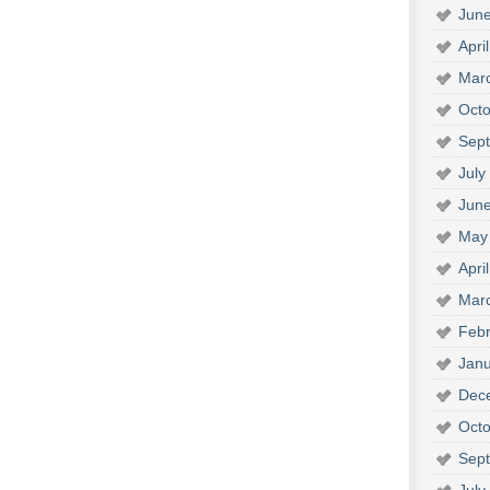
Jun
Apri
Mar
Octo
Sep
July
Jun
May
Apri
Mar
Febr
Janu
Dec
Octo
Sep