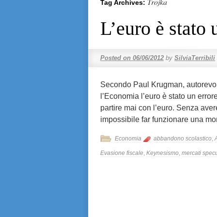
Trojka
Tag Archives:
L’euro è stato 
Posted on
06/06/2012
by
SilviaTerribili
Secondo Paul Krugman, autorevol
l’Economia l’euro è stato un erro
partire mai con l’euro. Senza aver
impossibile far funzionare una 
Economia
abbandono scolastico
,
Evasione fiscale
,
Keynesismo
,
mercati specu