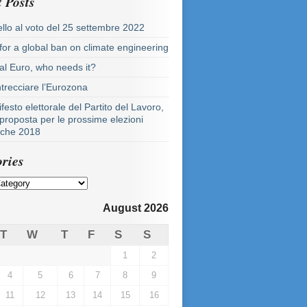
 Posts
llo al voto del 25 settembre 2022
 for a global ban on climate engineering
tal Euro, who needs it?
ntrecciare l’Eurozona
festo elettorale del Partito del Lavoro,
proposta per le prossime elezioni
tiche 2018
ries
August 2026
T
W
T
F
S
S
1
2
4
5
6
7
8
9
11
12
13
14
15
16