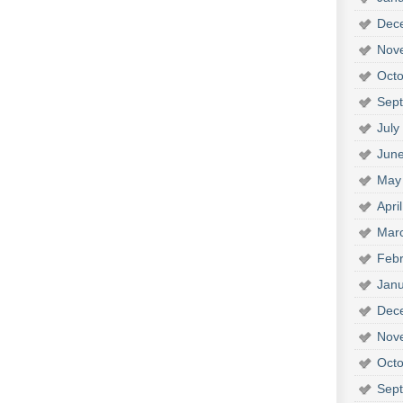
Dec
Nov
Octo
Sep
July
Jun
May
Apri
Mar
Febr
Janu
Dec
Nov
Octo
Sep