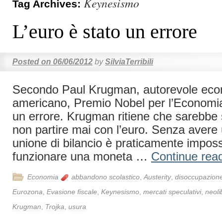
Keynesismo
Tag Archives:
L’euro è stato un errore
Posted on
06/06/2012
by
SilviaTerribili
Secondo Paul Krugman, autorevole eco
americano, Premio Nobel per l’Economia 
un errore. Krugman ritiene che sarebbe 
non partire mai con l’euro. Senza avere 
unione di bilancio è praticamente impossi
funzionare una moneta …
Continue rea
Economia
abbandono scolastico
,
Austerity
,
disoccupazione
Eurozona
,
Evasione fiscale
,
Keynesismo
,
mercati speculativi
,
neoli
Krugman
,
Trojka
,
usura