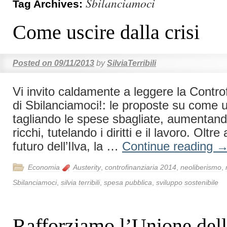
Sbilanciamoci
Tag Archives:
Come uscire dalla crisi
Posted on
09/11/2013
by
SilviaTerribili
Vi invito caldamente a leggere la Controf
di Sbilanciamoci!: le proposte su come us
tagliando le spese sbagliate, aumentand
ricchi, tutelando i diritti e il lavoro. Oltre
futuro dell’Ilva, la …
Continue reading
Economia
Austerity
,
controfinanziaria 2014
,
neoliberismo
,
Sbilanciamoci
,
silvia terribili
,
spesa pubblica
,
sviluppo sostenibile
Rafforziamo l’Unione dell