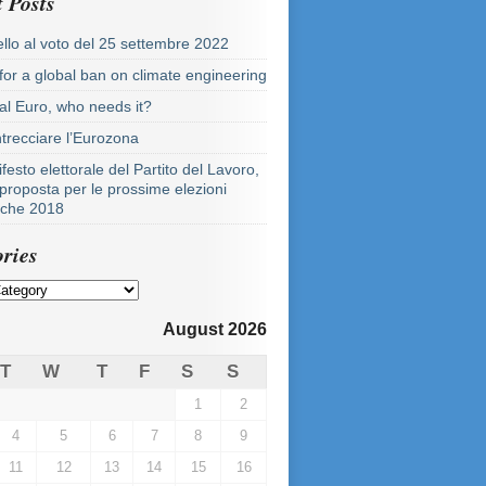
 Posts
llo al voto del 25 settembre 2022
 for a global ban on climate engineering
tal Euro, who needs it?
ntrecciare l’Eurozona
festo elettorale del Partito del Lavoro,
proposta per le prossime elezioni
tiche 2018
ries
August 2026
T
W
T
F
S
S
1
2
4
5
6
7
8
9
11
12
13
14
15
16