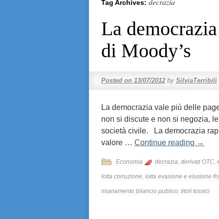
decrazia
Tag Archives:
La democrazia 
di Moody’s
Posted on
13/07/2012
by
SilviaTerribili
La democrazia vale più delle pag
non si discute e non si negozia, le 
società civile. La democrazia rap
valore …
Continue reading
→
Economia
decrazia
,
derivati OTC
,
lotta corruzione
,
lotta evasione e elusione fi
risanamento bilancio publico
,
titoli tossici