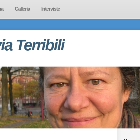
ma
Galleria
Interviste
via Terribili