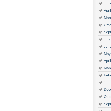
Jun
Apri
Mar
Octo
Sep
July
Jun
May
Apri
Mar
Febr
Janu
Dec
Octo
Sep