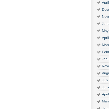
Apri
Dec
Nov
Jun
May
Apri
Mar
Febr
Janu
Nov
Aug
July
Jun
Apri
Mar
Janu