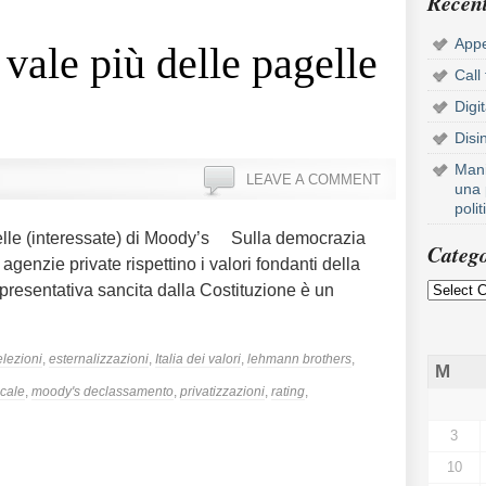
Recent
Appe
vale più delle pagelle
Call
Digi
Disi
Mani
LEAVE A COMMENT
una 
poli
elle (interessate) di Moody’s Sulla democrazia
Catego
agenzie private rispettino i valori fondanti della
presentativa sancita dalla Costituzione è un
elezioni
,
esternalizzazioni
,
Italia dei valori
,
lehmann brothers
,
M
scale
,
moody's declassamento
,
privatizzazioni
,
rating
,
3
10