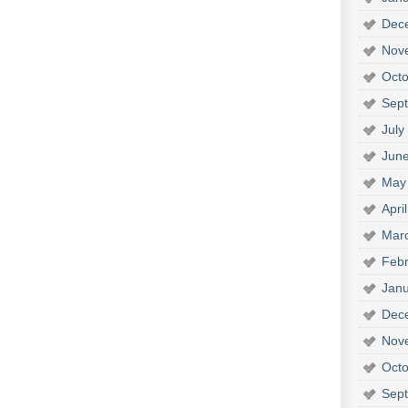
Dec
Nov
Octo
Sep
July
Jun
May
Apri
Mar
Febr
Janu
Dec
Nov
Octo
Sep