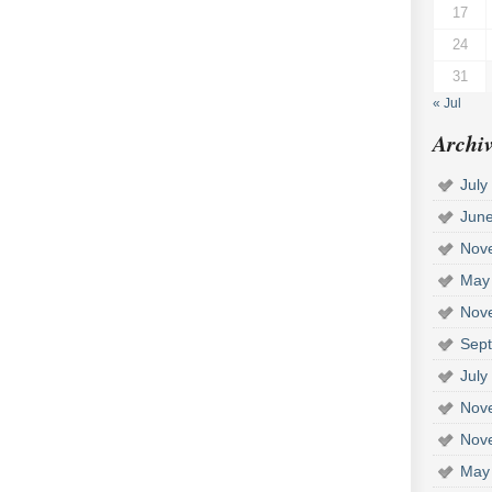
17
24
31
« Jul
Archiv
July
Jun
Nov
May
Nov
Sep
July
Nov
Nov
May