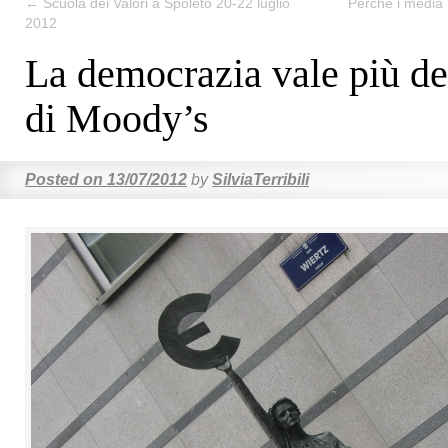
←
Scuola dei Valori a Spoleto 20-22 luglio
Perché i media (
2012
La democrazia vale più de
di Moody’s
Posted on
13/07/2012
by
SilviaTerribili