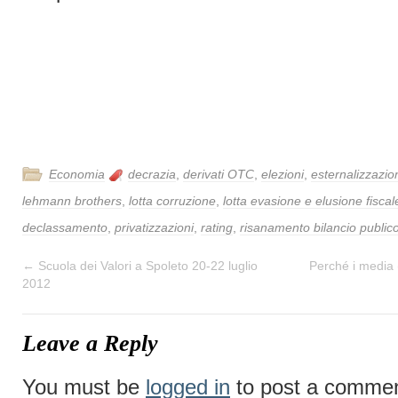
Economia
decrazia
,
derivati OTC
,
elezioni
,
esternalizzazio
lehmann brothers
,
lotta corruzione
,
lotta evasione e elusione fiscal
declassamento
,
privatizzazioni
,
rating
,
risanamento bilancio public
←
Scuola dei Valori a Spoleto 20-22 luglio
Perché i media (
2012
Leave a Reply
You must be
logged in
to post a commen