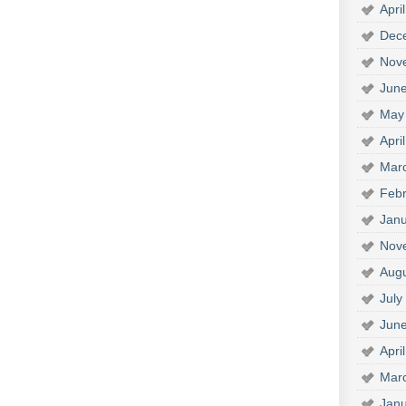
Apri
Dec
Nov
Jun
May
Apri
Mar
Febr
Janu
Nov
Aug
July
Jun
Apri
Mar
Janu