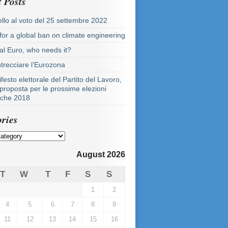
 Posts
llo al voto del 25 settembre 2022
 for a global ban on climate engineering
tal Euro, who needs it?
ntrecciare l’Eurozona
festo elettorale del Partito del Lavoro,
proposta per le prossime elezioni
tiche 2018
ries
August 2026
T
W
T
F
S
S
1
2
4
5
6
7
8
9
11
12
13
14
15
16