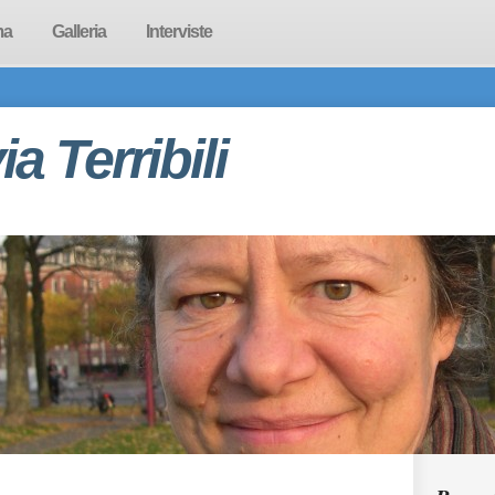
ma
Galleria
Interviste
via Terribili