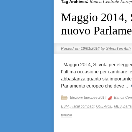
Banca Centrale Euro
Tag Archives:
Maggio 2014, S
nuovo Parlame
Posted on
10/01/2014
by
SilviaTerribili
Maggio 2014, Si vota per elegge
l’ultima occasione per cambiare 
abbastanza quanto sia importante 
Parlamento europeo che deve …
Elezioni Europee 2014
Banca Cen
ESM
,
Fiscal compact
,
GUE-NGL
,
MES
,
parl
terribili