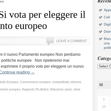
Recent
pea
Appe
i vota per eleggere il
Call
nto europeo
Digi
Disi
Mani
LEAVE A COMMENT
una 
poli
re il nuovo Parlamento europeo Non perdiamo
Catego
le politiche europee Non ripeteremo mai
esprimere il proprio voto per eleggere un nuovo
Continue reading
→
trale Europea
,
Commissione europea
,
competitività
,
elezioni
,
M
amento europeo
,
Rapporto PIL/deficit
,
Riduzione salari
,
silvia
3
10