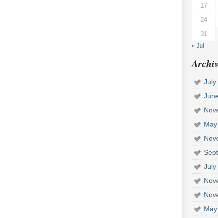
17
24
31
« Jul
Archiv
July
Jun
Nov
May
Nov
Sep
July
Nov
Nov
May