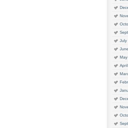
Dec
Nov
Octo
Sep
July
Jun
May
Apri
Mar
Febr
Janu
Dec
Nov
Octo
Sep