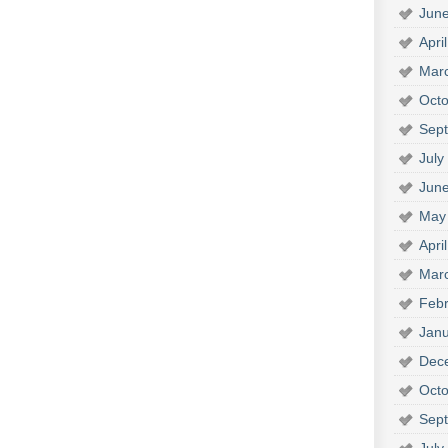
Jun
Apri
Mar
Octo
Sep
July
Jun
May
Apri
Mar
Febr
Janu
Dec
Octo
Sep