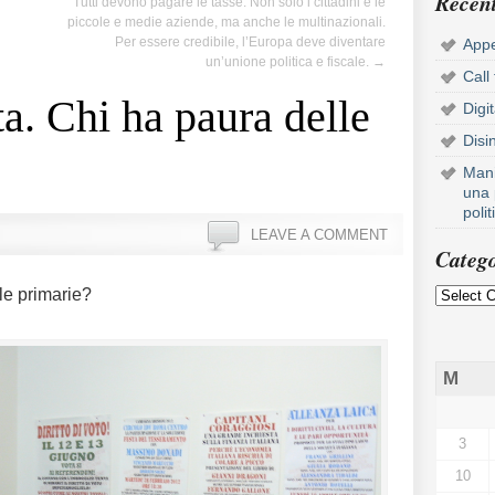
Recent
Tutti devono pagare le tasse. Non solo i cittadini e le
piccole e medie aziende, ma anche le multinazionali.
Per essere credibile, l’Europa deve diventare
Appe
un’unione politica e fiscale.
→
Call
a. Chi ha paura delle
Digi
Disi
Mani
una 
poli
LEAVE A COMMENT
Catego
le primarie?
M
3
10