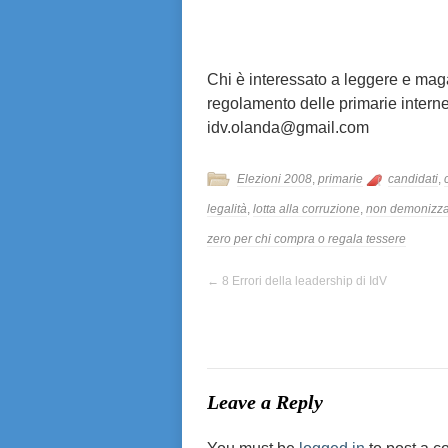
Chi è interessato a leggere e maga
regolamento delle primarie interne 
idv.olanda@gmail.com
Elezioni 2008
,
primarie
candidati
,
legalità
,
lotta alla corruzione
,
non demonizzar
zero per chi compra o regala tessere
←
8 Errori della leadership di IdV
Leave a Reply