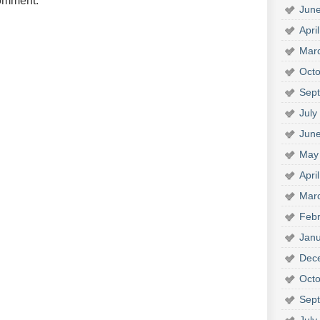
comment.
Jun
Apri
Mar
Octo
Sep
July
Jun
May
Apri
Mar
Febr
Janu
Dec
Octo
Sep