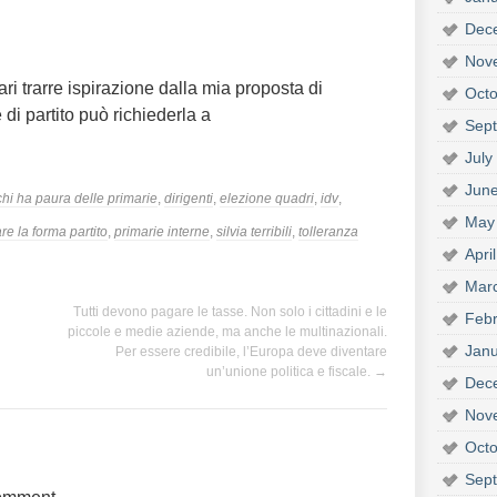
Dec
Nov
ri trarre ispirazione dalla mia proposta di
Octo
di partito può richiederla a
Sep
July
Jun
chi ha paura delle primarie
,
dirigenti
,
elezione quadri
,
idv
,
May
e la forma partito
,
primarie interne
,
silvia terribili
,
tolleranza
Apri
Mar
Tutti devono pagare le tasse. Non solo i cittadini e le
Febr
piccole e medie aziende, ma anche le multinazionali.
Janu
Per essere credibile, l’Europa deve diventare
un’unione politica e fiscale.
→
Dec
Nov
Octo
Sep