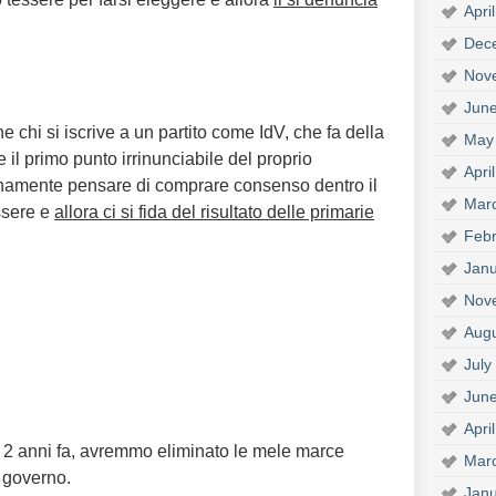
Apri
Dec
Nov
Jun
 chi si iscrive a un partito come IdV, che fa della
May
ne il primo punto irrinunciabile del proprio
Apri
namente pensare di comprare consenso dentro il
Mar
ssere e
allora ci si fida del risultato delle primarie
Febr
Janu
Nov
Aug
July
Jun
Apri
 2 anni fa, avremmo eliminato le mele marce
Mar
 governo.
Janu