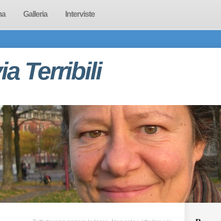
ma
Galleria
Interviste
via Terribili