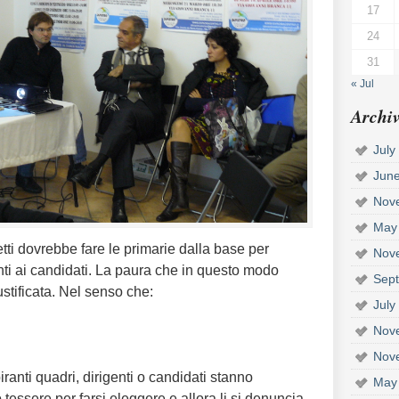
17
24
31
« Jul
Archiv
July
Jun
Nov
May
tti dovrebbe fare le primarie dalla base per
Nov
enti ai candidati. La paura che in questo modo
Sep
stificata. Nel senso che:
July
Nov
Nov
ranti quadri, dirigenti o candidati stanno
May
tessere per farsi eleggere e allora
li si denuncia