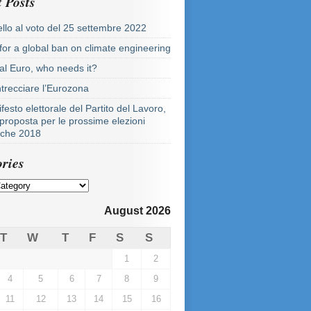
 Posts
llo al voto del 25 settembre 2022
 for a global ban on climate engineering
tal Euro, who needs it?
ntrecciare l’Eurozona
festo elettorale del Partito del Lavoro,
proposta per le prossime elezioni
tiche 2018
ries
August 2026
T
W
T
F
S
S
1
2
4
5
6
7
8
9
11
12
13
14
15
16