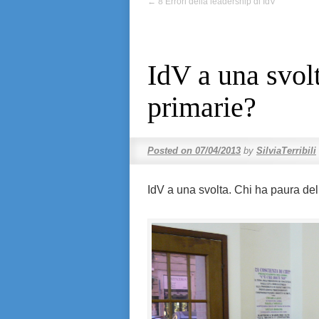
←
8 Errori della leadership di IdV
IdV a una svolt
primarie?
Posted on
07/04/2013
by
SilviaTerribili
IdV a una svolta. Chi ha paura del