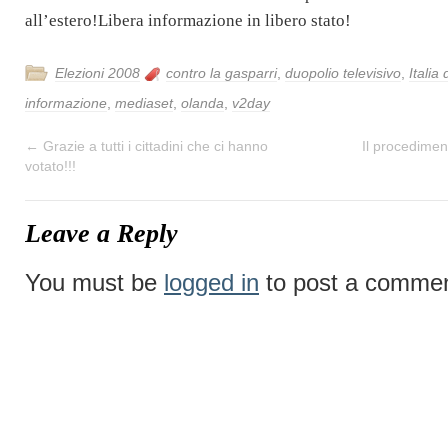
all’estero!
Libera informazione in libero stato!
Elezioni 2008
contro la gasparri
,
duopolio televisivo
,
Italia 
informazione
,
mediaset
,
olanda
,
v2day
←
Grazie a tutti i cittadini che ci hanno
Il procedimen
votato!!!
Leave a Reply
You must be
logged in
to post a commen