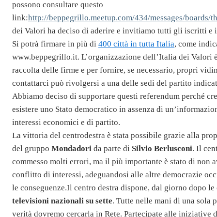
possono consultare questo
link:
http://beppegrillo.meetup.com/434/messages/boards/
dei Valori ha deciso di aderire e invitiamo tutti gli iscritti e
Si potrà firmare in più di
400 città in tutta Italia
, come indic
www.beppegrillo.it. L’organizzazione dell’Italia dei Valori è
raccolta delle firme e per fornire, se necessario, propri vid
contattarci può rivolgersi a una delle sedi del partito indica
Abbiamo deciso di supportare questi referendum perché cr
esistere uno Stato democratico in assenza di un’informazione
interessi economici e di partito.
La vittoria del centrodestra è stata possibile grazie alla propr
del gruppo
Mondadori
da parte di
Silvio Berlusconi
. Il cen
commesso molti errori, ma il più importante è stato di non a
conflitto di interessi, adeguandosi alle altre democrazie oc
le conseguenze.
Il centro destra dispone, dal giorno dopo le 
televisioni nazionali su sette
. Tutte nelle mani di una sola 
verità dovremo cercarla in Rete.
Partecipate alle iniziative d