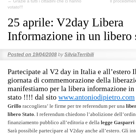
←
Grazie a tutti i cittadini che ci hanno
Il procedimen
votato!!!
25 aprile: V2day Libera
Informazione in un libero 
Posted on
19/04/2008
by
SilviaTerribili
Partecipate al V2 day in Italia e all’estero
I
giornata di commemorazione della liberazi
manifestiamo per la libera informazione in 
stato !!!!
dal sito
www.antoniodipietro.com
Grillo
raccogliera’ le firme per tre referendum per una
libe
libero Stato
. I referendum chiedono l’abolizione dell’ordine
finanziamento pubblico all’editoria e della
legge Gasparri
Sarà possibile partecipare al V2day anche all’estero. Gli in