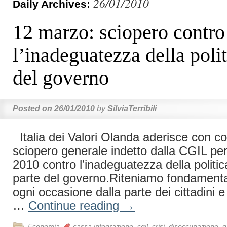
26/01/2010
Daily Archives:
12 marzo: sciopero contro
l’inadeguatezza della polit
del governo
Posted on
26/01/2010
by
SilviaTerribili
Italia dei Valori Olanda aderisce con co
sciopero generale indetto dalla CGIL per
2010 contro l’inadeguatezza della politic
parte del governo.Riteniamo fondamental
ogni occasione dalla parte dei cittadini e
…
Continue reading
→
Economia
cassa integrazione
,
cgil
,
crisi
,
disoccupazione
,
g