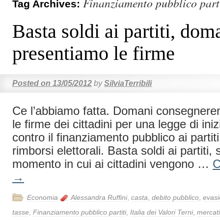
Finanziamento pubblico part
Tag Archives:
Basta soldi ai partiti, dom
presentiamo le firme
Posted on
13/05/2012
by
SilviaTerribili
Ce l’abbiamo fatta. Domani consegnere
le firme dei cittadini per una legge di ini
contro il finanziamento pubblico ai partiti,
rimborsi elettorali. Basta soldi ai partiti,
momento in cui ai cittadini vengono …
C
→
Economia
Alessandra Ruffini
,
casta
,
debito pubblico
,
evasi
tasse
,
Finanziamento pubblico partiti
,
Italia dei Valori Terni
,
mercati