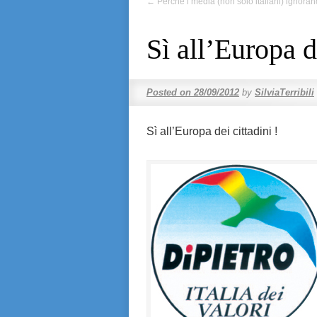
←
Perché i media (non solo italiani) ignora
Sì all’Europa de
Posted on
28/09/2012
by
SilviaTerribili
Sì all’Europa dei cittadini !