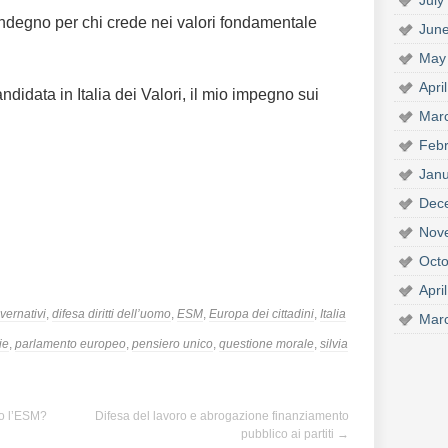
July
ndegno per chi crede nei valori fondamentale
Jun
May
Apri
idata in Italia dei Valori, il mio impegno sui
Mar
Febr
Janu
Dec
Nov
Octo
Apri
vernativi
,
difesa diritti dell’uomo
,
ESM
,
Europa dei cittadini
,
Italia
Mar
ie
,
parlamento europeo
,
pensiero unico
,
questione morale
,
silvia
no l’ESM?
Difesa del lavoro e abrogazione finanziamento
pubblico ai partiti
→