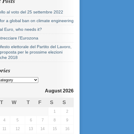
 Posts
llo al voto del 25 settembre 2022
 for a global ban on climate engineering
tal Euro, who needs it?
ntrecciare l’Eurozona
festo elettorale del Partito del Lavoro,
proposta per le prossime elezioni
tiche 2018
ries
August 2026
T
W
T
F
S
S
1
2
4
5
6
7
8
9
11
12
13
14
15
16