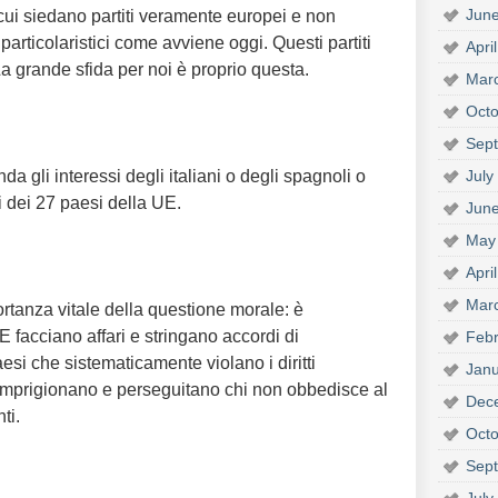
Jun
ui siedano partiti veramente europei e non
particolaristici come avviene oggi. Questi partiti
Apri
 grande sfida per noi è proprio questa.
Mar
Octo
Sep
da gli interessi degli italiani o degli spagnoli o
July
ini dei 27 paesi della UE.
Jun
May
Apri
Mar
portanza vitale della questione morale: è
E facciano affari e stringano accordi di
Febr
i che sistematicamente violano i diritti
Janu
imprigionano e perseguitano chi non obbedisce al
Dec
ti.
Octo
Sep