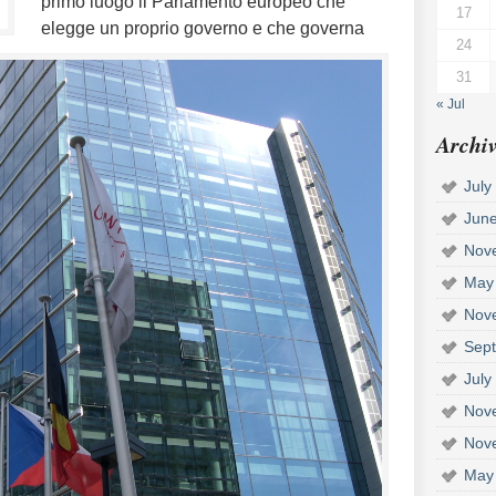
primo luogo il Parlamento europeo che
17
elegge un proprio governo e che governa
24
31
« Jul
Archiv
July
Jun
Nov
May
Nov
Sep
July
Nov
Nov
May