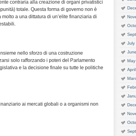
ente contraria alla creazione di organi privatistici
Dec
punità) totale. Questa forma di governo non è
molto a una dittatura di un’elite finanziaria di
Nov
stabili.
Octo
Sep
July
Jun
insieme nello sforzo di una costruzione
zarsi solo rafforzando i poteri del Parlamento
May
gislativa e la decisione finale su tutte le politiche
Apri
Mar
Febr
Janu
nanziario ai mercati globali o a organismi non
Dec
Nov
Octo
Sep