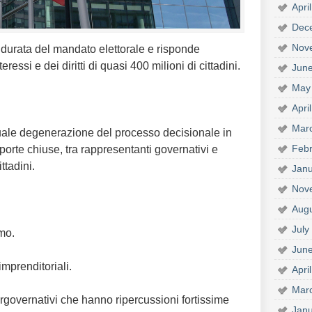
Apri
Dec
Nov
 durata del mandato elettorale e risponde
eressi e dei diritti di quasi 400 milioni di cittadini.
Jun
May
Apri
Mar
tuale degenerazione del processo decisionale in
Febr
orte chiuse, tra rappresentanti governativi e
ttadini.
Janu
Nov
Aug
July
mo.
Jun
imprenditoriali.
Apri
Mar
ergovernativi che hanno ripercussioni fortissime
Janu