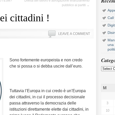
Recent
no l’ESM?
Difesa del lavoro e abrogazione finanziamento
pubblico ai partiti
→
Appe
i cittadini !
Call
Digi
Disi
LEAVE A COMMENT
Mani
una 
poli
Catego
Sono fortemente europeista e non credo
che si possa o si debba uscire dall’euro.
M
Tuttavia l’Europa in cui credo è un’Europa
dei cittadini, in cui il processo decisionale
passa attraverso la democrazia delle
3
istituzioni direttamente elette dai cittadini, in
10