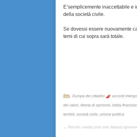
E’semplicemente inaccettabile e i
della società civile.
Se dovessi essere nuovamente cand
temi di cui sopra sarà totale.
Europa dei cittadini
accordi intergo
dei valori
,
liberta di opinione
,
lobby finanziar
terribili
,
società civile
,
unione politica
←
Perché i media (non solo italiani) ignora