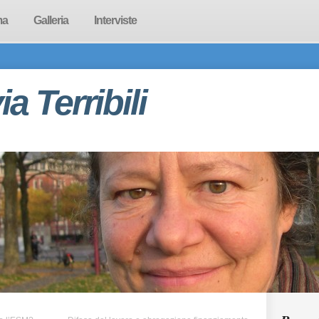
ma
Galleria
Interviste
via Terribili